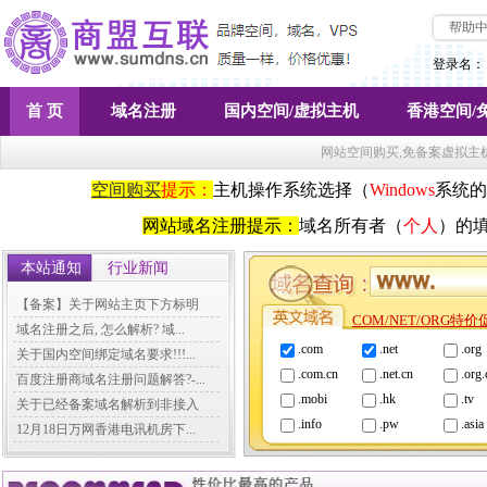
帮助
登录名：
首 页
域名注册
国内空间/虚拟主机
香港空间/
网站空间购买,免备案虚拟主
空间购买
提示：
主机操作系统选择（
Windows
系统的
网站域名注册提示：
域名所有者（
个人
）的
本站通知
行业新闻
【备案】关于网站主页下方标明
COM/NET/ORG特
备...
域名注册之后, 怎么解析? 域...
.com
.net
.org
关于国内空间绑定域名要求!!!...
.com.cn
.net.cn
.org.
百度注册商域名注册问题解答?-...
.mobi
.hk
.tv
关于已经备案域名解析到非接入
.info
.pw
.asia
商...
12月18日万网香港电讯机房下...