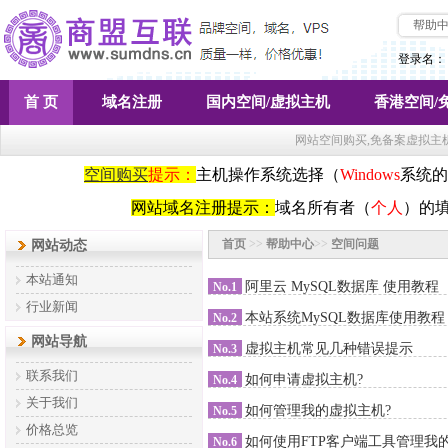
帮助
登录名：
首 页
域名注册
国内空间/虚拟主机
香港空间/
网站空间购买,免备案虚拟主
空间购买
提示：
主机操作系统选择（
Windows
系统的
网站域名注册提示：
域名所有者（
个人
）的
首页
>>
帮助中心
>>
空间问题
网站动态
本站通知
阿里云 MySQL数据库 使用教程
No.1
行业新闻
本站系统MySQL数据库使用教程
No.2
网站导航
虚拟主机常见几种错误提示
No.3
联系我们
如何申请虚拟主机?
No.4
关于我们
如何管理我的虚拟主机?
No.5
价格总览
如何使用FTP客户端工具管理我
No.6