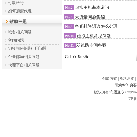
付款帐号
虚拟主机基本常识
No.7
如何加盟代理
大流量问题集锦
No.8
帮助主题
空间耗资源该怎么处理
No.9
域名相关问题
虚拟主机常见问题
No.10
空间问题
双线路空间备案
No.11
VPS与服务器租用问题
企业邮局相关问题
共计
33
条记录
代理平台相关问题
付款方式
|
价格总览
|
网站空间购买
版权所有:
商盟互联
(http:/
ICP备