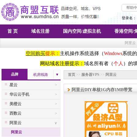
帮助
登录名：
首 页
域名注册
国内空间/虚拟主机
香港空间/
阿里云
空间购买
提示：
主机操作系统选择（
Windows
系统的
网站域名注册提示：
域名所有者（
个人
）的
品牌
机房线路
▼
首页
>>
服务器VPS
>>
阿里云
星云
>
阿里云DIY单核1G内存1MB带宽
华云云手机
>
美橙云
>
西数云
>
阿里云
∨
阿里云