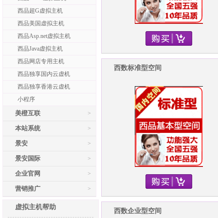
西品超G虚拟主机
西品美国虚拟主机
西品Asp.net虚拟主机
西品Java虚拟主机
西品网店专用主机
西数标准型空间
西品独享国内云虚机
西品独享香港云虚机
小程序
美橙互联
>
本站系统
>
景安
>
景安国际
>
企业官网
>
营销推广
>
虚拟主机帮助
西数企业型空间