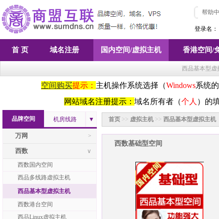
帮助
登录名：
首 页
域名注册
国内空间/虚拟主机
香港空间/
西品基本型虚
空间购买
提示：
主机操作系统选择（
Windows
系统的
网站域名注册提示：
域名所有者（
个人
）的
品牌空间
机房线路
▼
首页
>>
虚拟主机
>>
西品基本型虚拟主机
万网
>
西数基础型空间
西数
∨
西数国内空间
西品多线路虚拟主机
西品基本型虚拟主机
西数港台空间
西品Linux虚拟主机