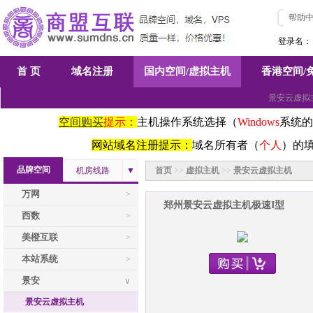
帮助
登录名：
首 页
域名注册
国内空间/虚拟主机
香港空间/
景安云虚拟
空间购买
提示：
主机操作系统选择（
Windows
系统的
网站域名注册提示：
域名所有者（
个人
）的
品牌空间
机房线路
▼
首页
>>
虚拟主机
>>
景安云虚拟主机
万网
>
郑州景安云虚拟主机极速I型
西数
>
美橙互联
>
本站系统
>
景安
∨
景安云虚拟主机